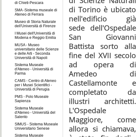
di Scienze Naturali
di Chieti-Pescara
di Torino è ubicato
SMA -Sistema museale di
Ateneo di Ferrara
nell'edificio già
Museo di Storia Naturale
sede dell'Ospedale
dell'Università di Firenze
I Musei dell'Università di
San Giovanni
Modena e Reggio Emilia
Battista sorto alla
MUSA - Museo
universitario delle Scienze
fine del XVII secolo
e delle Arti - Seconda
Università di Napoli
ad opera di
Sistema Museale
d'Ateneo - Università di
Amedeo di
Parma
Castellamonte e
CAMS - Centro di Ateneo
per i Musei Scientifici -
completato da
Università di Perugia
PMS - Polo Museale
illustri architetti.
Sapienza
L'Ospedale
Sistema Museale
d'Ateneo - Università del
Maggiore, come
Salento
SIMUS - Sistema Museale
allora si chiamava,
Universitario Senese
Sistema Museale