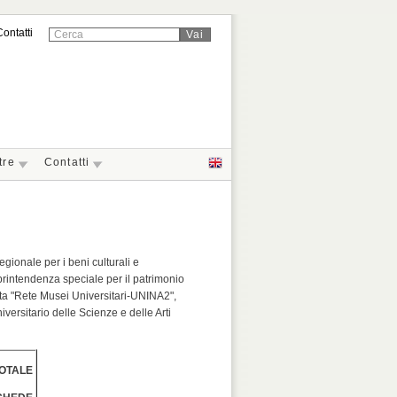
Contatti
tre
Contatti
gionale per i beni culturali e
printendenza speciale per il patrimonio
nata "Rete Musei Universitari-UNINA2",
versitario delle Scienze e delle Arti
OTALE