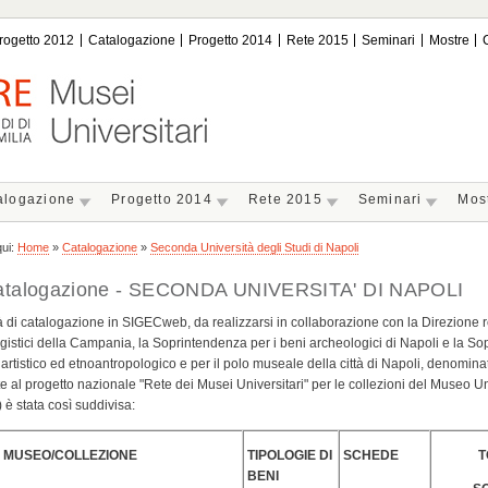
rogetto 2012
Catalogazione
Progetto 2014
Rete 2015
Seminari
Mostre
alogazione
Progetto 2014
Rete 2015
Seminari
Mos
qui:
Home
»
Catalogazione
»
Seconda Università degli Studi di Napoli
atalogazione - SECONDA UNIVERSITA' DI NAPOLI
ità di catalogazione in SIGECweb, da realizzarsi in collaborazione con la Direzione re
istici della Campania, la Soprintendenza per i beni archeologici di Napoli e la So
, artistico ed etnoantropologico e per il polo museale della città di Napoli, denomi
te al progetto nazionale "Rete dei Musei Universitari" per le collezioni del Museo Uni
è stata così suddivisa:
 MUSEO/COLLEZIONE
TIPOLOGIE DI
SCHEDE
T
BENI