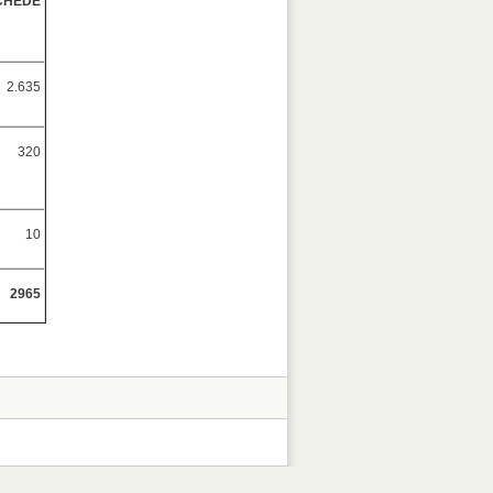
CHEDE
2.635
320
10
2965