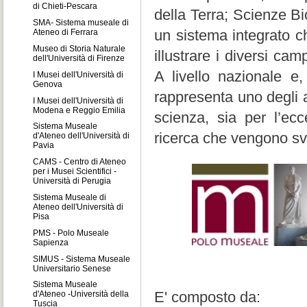
di Chieti-Pescara
della Terra; Scienze Bi
SMA- Sistema museale di
un sistema integrato c
Ateneo di Ferrara
Museo di Storia Naturale
illustrare i diversi ca
dell'Università di Firenze
A livello nazionale e,
I Musei dell'Università di
Genova
rappresenta uno degli am
I Musei dell'Università di
Modena e Reggio Emilia
scienza, sia per l’ecc
Sistema Museale
ricerca che vengono svo
d'Ateneo dell'Università di
Pavia
CAMS - Centro di Ateneo
per i Musei Scientifici -
Università di Perugia
Sistema Museale di
Ateneo dell'Università di
Pisa
PMS - Polo Museale
Sapienza
SIMUS - Sistema Museale
Universitario Senese
Sistema Museale
E' composto da:
d'Ateneo -Università della
Tuscia