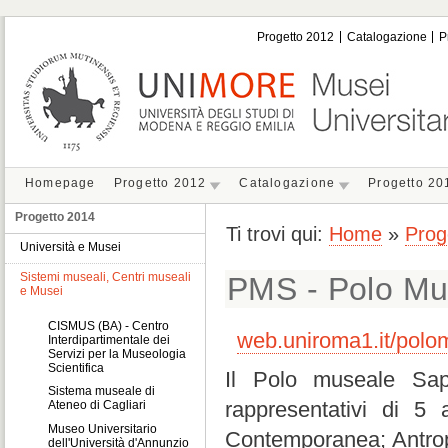
Progetto 2012
Catalogazione
P
Homepage
Progetto 2012
Catalogazione
Progetto 20
Progetto 2014
Ti trovi qui:
Home
»
Prog
Università e Musei
Sistemi museali, Centri museali
PMS - Polo Mu
e Musei
CISMUS (BA) - Centro
web.uniroma1.it/polo
Interdipartimentale dei
Servizi per la Museologia
Scientifica
Il Polo museale Sap
Sistema museale di
rappresentativi di 5
Ateneo di Cagliari
Museo Universitario
Contemporanea; Antrop
dell'Università d'Annunzio